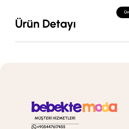
Ür
Ürün Detayı
MÜŞTERİ HİZMETLERİ
+905447617455