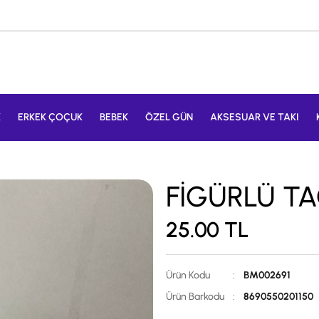
K
ERKEK ÇOÇUK
BEBEK
ÖZEL GÜN
AKSESUAR VE TAKI
FİGÜRLÜ TAÇ
25.00
TL
Ürün Kodu
:
BM002691
Ürün Barkodu
:
8690550201150