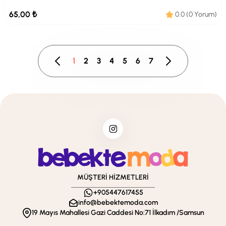
65,00 ₺
0.0 (0 Yorum)
1
2
3
4
5
6
7
MÜŞTERİ HİZMETLERİ
+905447617455
info@bebektemoda.com
19 Mayıs Mahallesi Gazi Caddesi No:71 İlkadım /Samsun