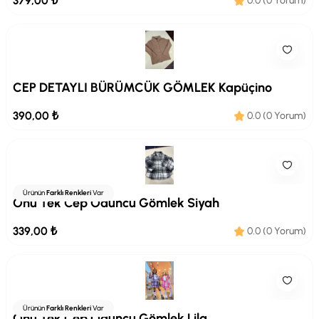
379,00 ₺
0.0 (0 Yorum)
CEP DETAYLI BÜRÜMCÜK GÖMLEK Kapüçino
390,00 ₺
0.0 (0 Yorum)
Ürünün
Farklı Renkleri
Var
Önü Tek Cep Oduncu Gömlek Siyah
339,00 ₺
0.0 (0 Yorum)
Ürünün
Farklı Renkleri
Var
Önü Tek Cep Oduncu Gömlek Lila