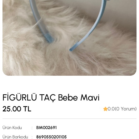
FİGÜRLÜ TAÇ Bebe Mavi
25.00
TL
0.0(0 Yorum)
Ürün Kodu
:
BM002691
Ürün Barkodu
:
8690550201105