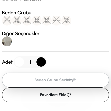
Beden Grubu:
5-6
6-7
7-8
11-12
9-10
13 Yaş
8-9 Yaş
Yaş
Yaş
Yaş
Yaş
Yaş
Diğer Seçenekler:
Adet:
Beden Grubu Seçiniz
Favorilere Ekle