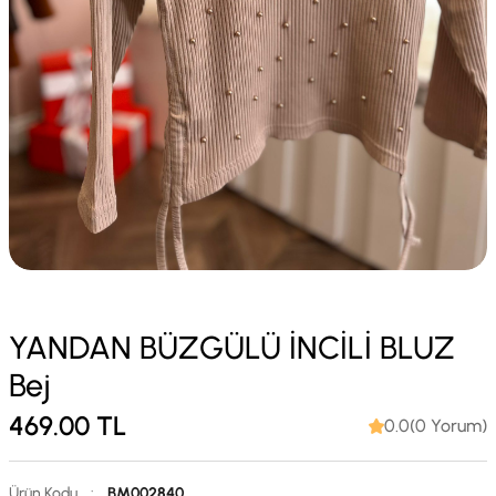
YANDAN BÜZGÜLÜ İNCİLİ BLUZ
Bej
469.00
TL
0.0(0 Yorum)
Ürün Kodu
:
BM002840