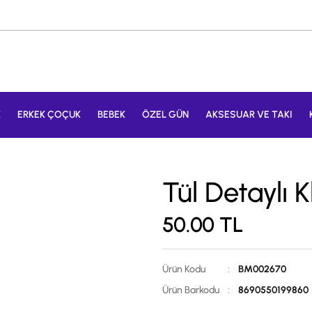
K
ERKEK ÇOÇUK
BEBEK
ÖZEL GÜN
AKSESUAR VE TAKI
Tül Detaylı 
50.00
TL
Ürün Kodu
:
BM002670
Ürün Barkodu
:
8690550199860