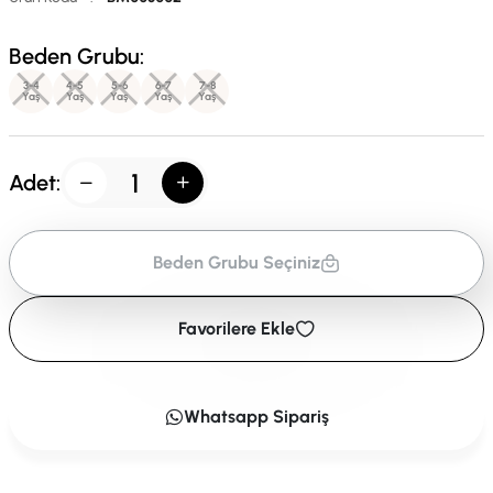
Beden Grubu:
3-4
4-5
5-6
6-7
7-8
Yaş
Yaş
Yaş
Yaş
Yaş
Adet:
Beden Grubu Seçiniz
Favorilere Ekle
Whatsapp Sipariş