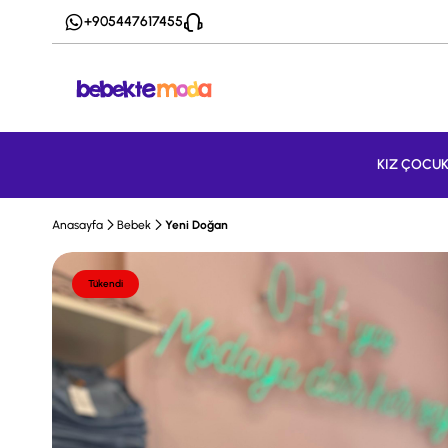
+905447617455
KIZ ÇOCU
Anasayfa
Bebek
Yeni Doğan
Tükendi