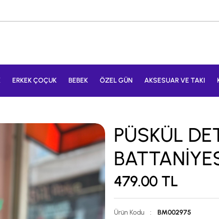
K
ERKEK ÇOÇUK
BEBEK
ÖZEL GÜN
AKSESUAR VE TAKI
PÜSKÜL DET
BATTANİYESİ
479.00
TL
Ürün Kodu
:
BM002975