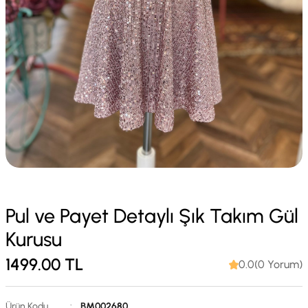
Pul ve Payet Detaylı Şık Takım Gül
Kurusu
1499.00
TL
0.0(0 Yorum)
Ürün Kodu
:
BM002680