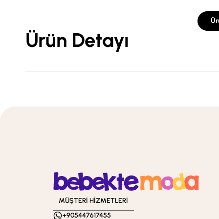
Ür
Ürün Detayı
MÜŞTERİ HİZMETLERİ
+905447617455