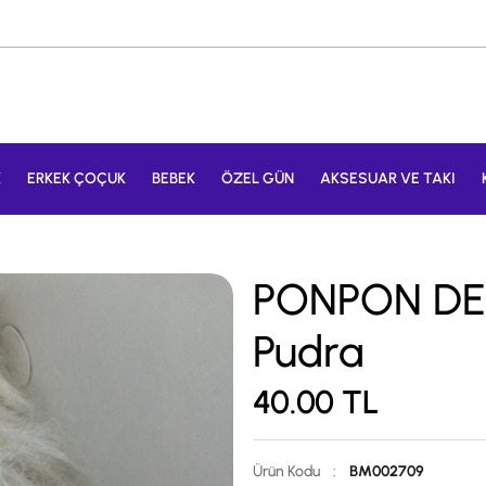
K
ERKEK ÇOÇUK
BEBEK
ÖZEL GÜN
AKSESUAR VE TAKI
PONPON DET
Pudra
40.00
TL
Ürün Kodu
:
BM002709