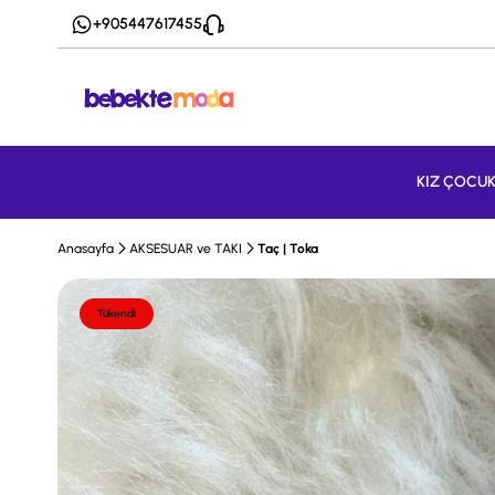
+905447617455
KIZ ÇOCU
Anasayfa
AKSESUAR ve TAKI
Taç | Toka
Tükendi