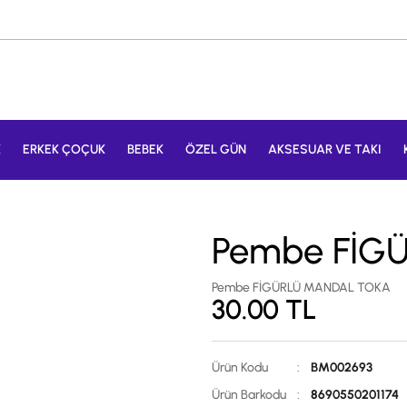
K
ERKEK ÇOÇUK
BEBEK
ÖZEL GÜN
AKSESUAR VE TAKI
Pembe FİG
Pembe FİGÜRLÜ MANDAL TOKA
30.00
TL
Ürün Kodu
:
BM002693
Ürün Barkodu
:
8690550201174