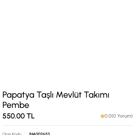
Papatya Taşlı Mevlüt Takımı
Pembe
550.00
TL
0.0(0 Yorum)
Ürün Kodu
:
BM002653