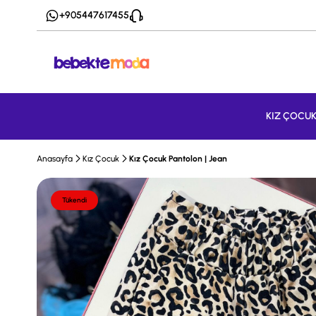
+905447617455
KIZ ÇOCU
Anasayfa
Kız Çocuk
Kız Çocuk Pantolon | Jean
Tükendi