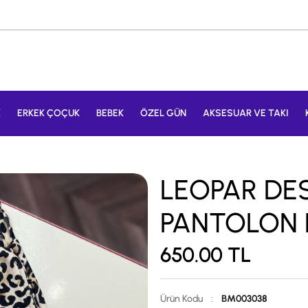
K
ERKEK ÇOÇUK
BEBEK
ÖZEL GÜN
AKSESUAR VE TAKI
LEOPAR DES
PANTOLON D
650.00
TL
Ürün Kodu
:
BM003038