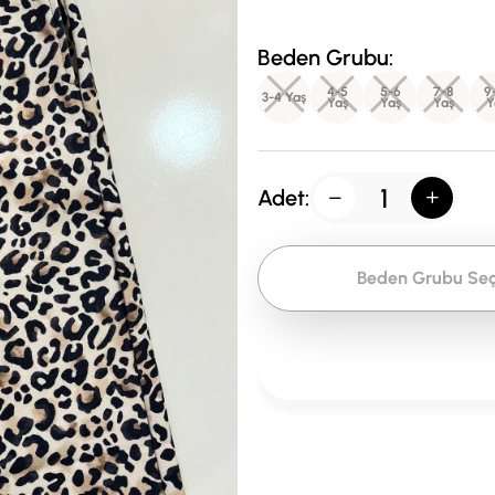
Beden Grubu:
4-5
5-6
7-8
9
3-4 Yaş
Yaş
Yaş
Yaş
Y
Adet:
Beden Grubu Seç