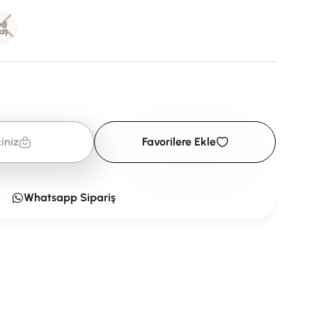
-8
aş
iniz
Favorilere Ekle
Whatsapp Sipariş