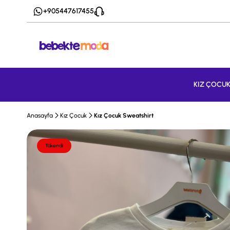
+905447617455
KIZ ÇOCU
Anasayfa
Kız Çocuk
Kız Çocuk Sweatshirt
Tükendi