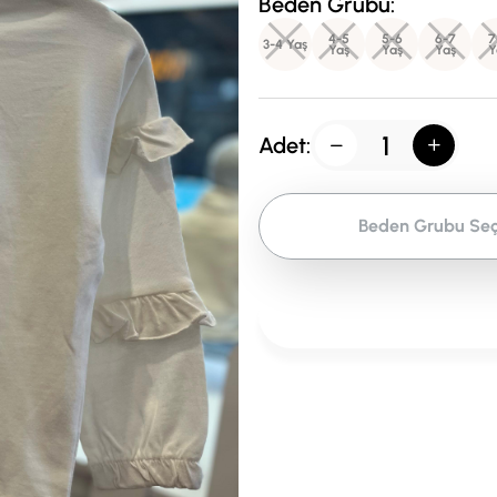
Beden Grubu:
4-5
5-6
6-7
7
3-4 Yaş
Yaş
Yaş
Yaş
Y
Adet:
Beden Grubu Seç