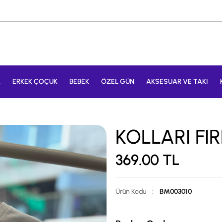
K
ERKEK ÇOÇUK
BEBEK
ÖZEL GÜN
AKSESUAR VE TAKI
KOLLARI FIR
369.00
TL
Ürün Kodu
:
BM003010