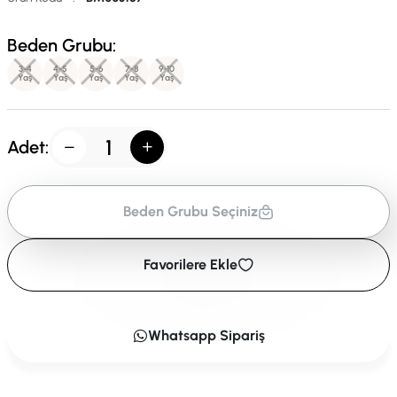
Beden Grubu:
3-4
4-5
5-6
7-8
9-10
Yaş
Yaş
Yaş
Yaş
Yaş
Adet:
Beden Grubu Seçiniz
Favorilere Ekle
Whatsapp Sipariş