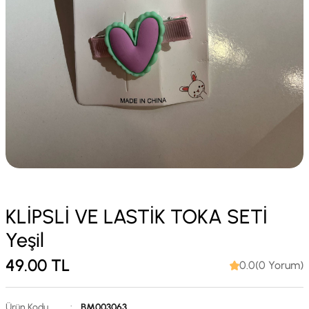
KLİPSLİ VE LASTİK TOKA SETİ
Yeşil
49.00
TL
0.0(0 Yorum)
Ürün Kodu
:
BM003063