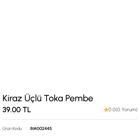
Kiraz Üçlü Toka Pembe
39.00
TL
0.0(0 Yorum)
Ürün Kodu
:
BM002445