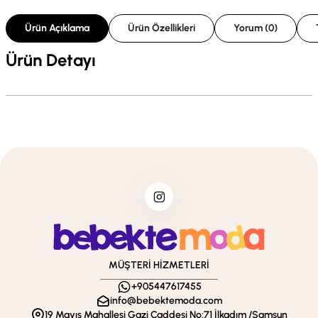
Ürün Açıklama
Ürün Özellikleri
Yorum (0)
Ürün Detayı
MÜŞTERİ HİZMETLERİ
+905447617455
info@bebektemoda.com
19 Mayıs Mahallesi Gazi Caddesi No:71 İlkadım /Samsun