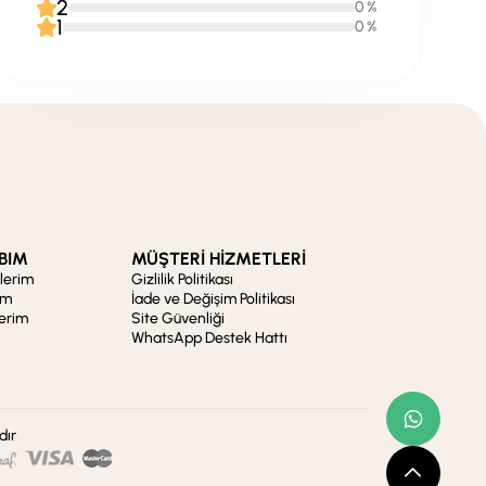
2
0 %
1
0 %
BIM
MÜŞTERİ HİZMETLERİ
şlerim
Gizlilik Politikası
im
İade ve Değişim Politikası
lerim
Site Güvenliği
WhatsApp Destek Hattı
dır