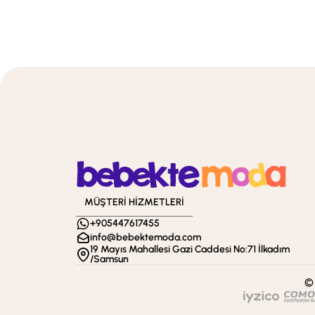
MÜŞTERİ HİZMETLERİ
+905447617455
info@bebektemoda.com
19 Mayıs Mahallesi Gazi Caddesi No:71 İlkadım
/Samsun
© 