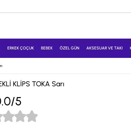
K
ERKEK ÇOÇUK
BEBEK
ÖZEL GÜN
AKSESUAR VE TAKI
rı
KLİ KLİPS TOKA Sarı
.0/5