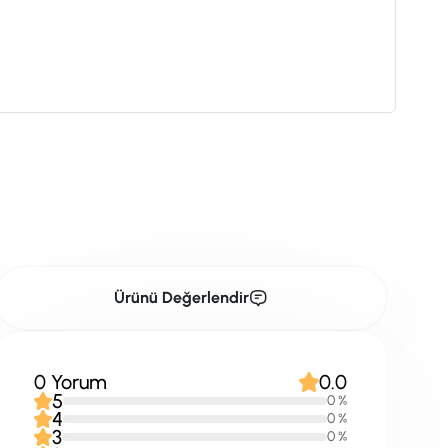
Ürünü Değerlendir
0 Yorum
0.0
5
0 %
4
0 %
3
0 %