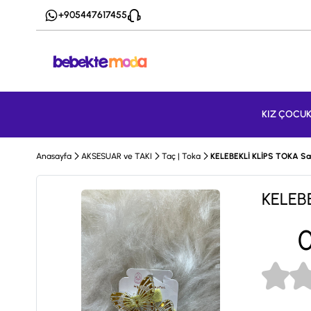
+905447617455
KIZ ÇOCU
Anasayfa
AKSESUAR ve TAKI
Taç | Toka
KELEBEKLİ KLİPS TOKA Sa
KELEBE
0