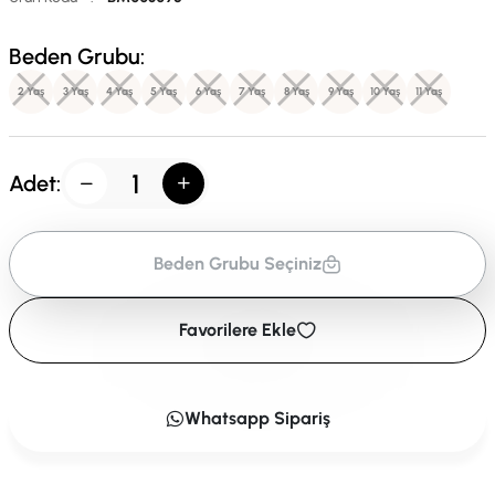
Beden Grubu:
2 Yaş
3 Yaş
4 Yaş
5 Yaş
6 Yaş
7 Yaş
8 Yaş
9 Yaş
10 Yaş
11 Yaş
Adet:
Beden Grubu Seçiniz
Favorilere Ekle
Whatsapp Sipariş