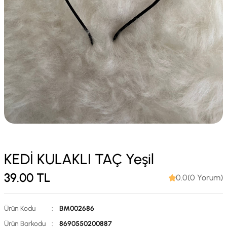
KEDİ KULAKLI TAÇ Yeşil
39.00
TL
0.0(0 Yorum)
Ürün Kodu
:
BM002686
Ürün Barkodu
:
8690550200887