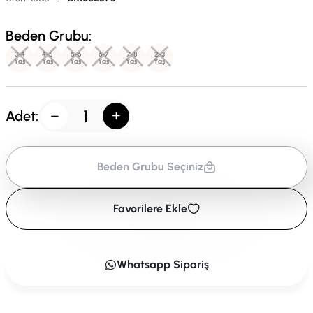
Beden Grubu:
3-4
4-5
5-6
6-7
7-8
2-3
Yaş
Yaş
Yaş
Yaş
Yaş
Yaş
Adet:
Beden Grubu Seçiniz
Favorilere Ekle
Whatsapp Sipariş