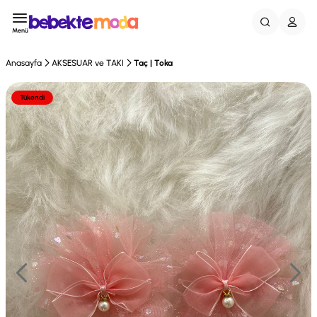
Menü
Anasayfa
AKSESUAR ve TAKI
Taç | Toka
Tükendi