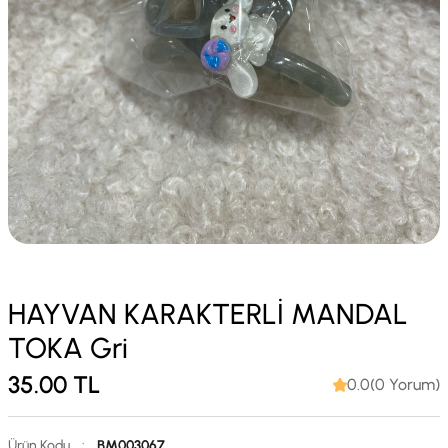
HAYVAN KARAKTERLİ MANDAL
TOKA Gri
35.00
TL
0.0(0 Yorum)
Ürün Kodu
:
BM003067