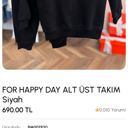
FOR HAPPY DAY ALT ÜST TAKIM
Siyah
690.00
TL
0.0(0 Yorum)
Ürün Kodu
:
BM002920