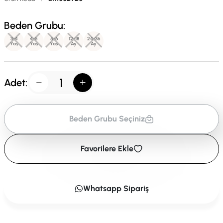
Beden Grubu:
3-4
4-5
5-6
12-18
24-36
Yaş
Yaş
Yaş
Ay
Ay
Adet:
Beden Grubu Seçiniz
Favorilere Ekle
Whatsapp Sipariş