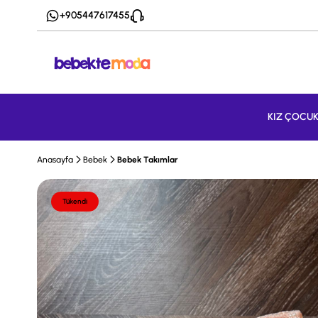
+905447617455
KIZ ÇOCU
Anasayfa
Bebek
Bebek Takımlar
Tükendi