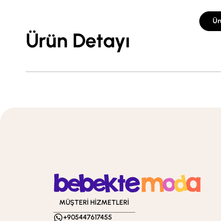
Ür
Ürün Detayı
MÜŞTERİ HİZMETLERİ
+905447617455