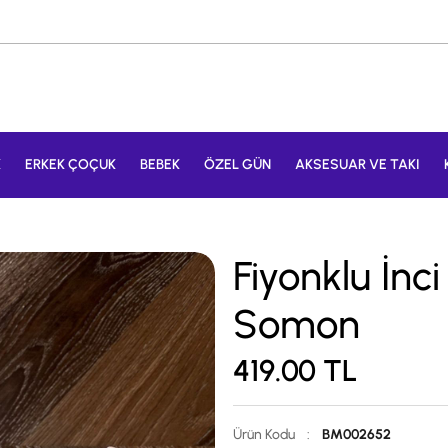
K
ERKEK ÇOÇUK
BEBEK
ÖZEL GÜN
AKSESUAR VE TAKI
Fiyonklu İnc
Somon
419.00
TL
Ürün Kodu
:
BM002652