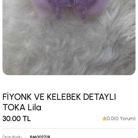
FİYONK VE KELEBEK DETAYLI
TOKA Lila
30.00
TL
0.0(0 Yorum)
Ürün Kodu
:
BM002718