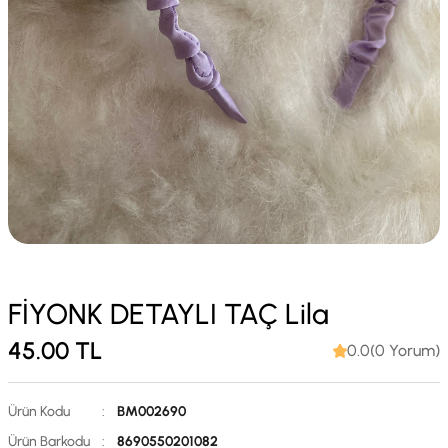
FİYONK DETAYLI TAÇ Lila
45.00
TL
0.0(0 Yorum)
Ürün Kodu
:
BM002690
Ürün Barkodu
:
8690550201082