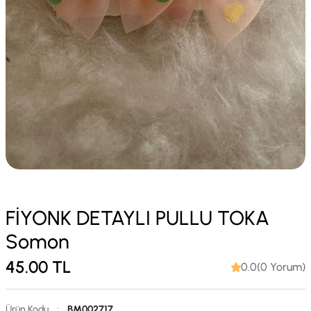
FİYONK DETAYLI PULLU TOKA
Somon
45.00
TL
0.0(0 Yorum)
Ürün Kodu
:
BM002717