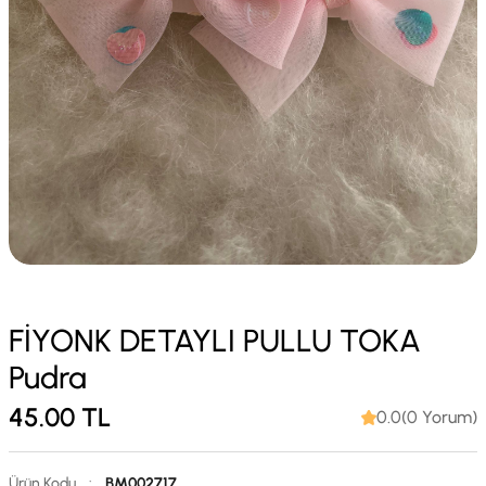
FİYONK DETAYLI PULLU TOKA
Pudra
45.00
TL
0.0(0 Yorum)
Ürün Kodu
:
BM002717