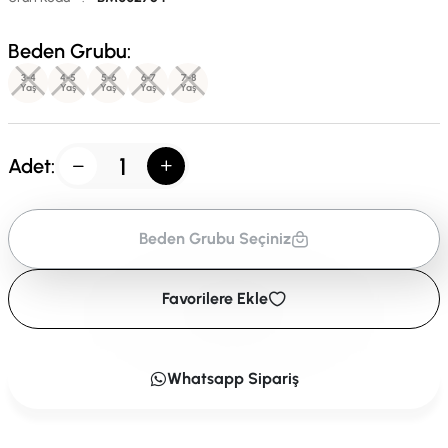
Beden Grubu:
3-4
4-5
5-6
6-7
7-8
Yaş
Yaş
Yaş
Yaş
Yaş
Adet:
Beden Grubu Seçiniz
Favorilere Ekle
Whatsapp Sipariş