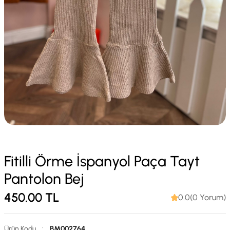
Fitilli Örme İspanyol Paça Tayt
Pantolon Bej
450.00
TL
0.0(0 Yorum)
Ürün Kodu
:
BM002764