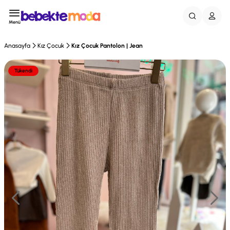
Menü
Anasayfa
Kız Çocuk
Kız Çocuk Pantolon | Jean
Tükendi