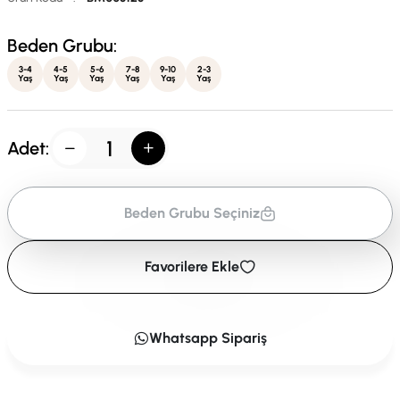
Beden Grubu:
3-4
4-5
5-6
7-8
9-10
2-3
Yaş
Yaş
Yaş
Yaş
Yaş
Yaş
Adet:
Beden Grubu Seçiniz
Favorilere Ekle
Whatsapp Sipariş