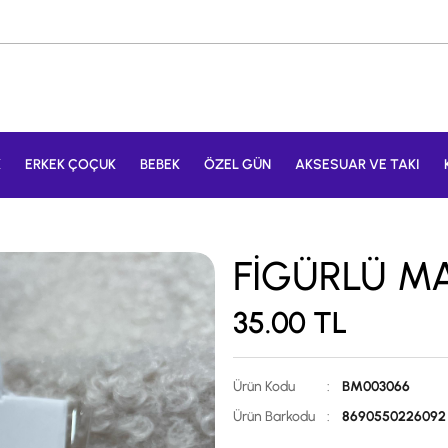
K
ERKEK ÇOÇUK
BEBEK
ÖZEL GÜN
AKSESUAR VE TAKI
FİGÜRLÜ M
35.00
TL
Ürün Kodu
:
BM003066
Ürün Barkodu
:
8690550226092