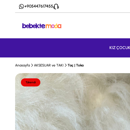
+905447617455
KIZ ÇOCU
Anasayfa
AKSESUAR ve TAKI
Taç | Toka
Tükendi