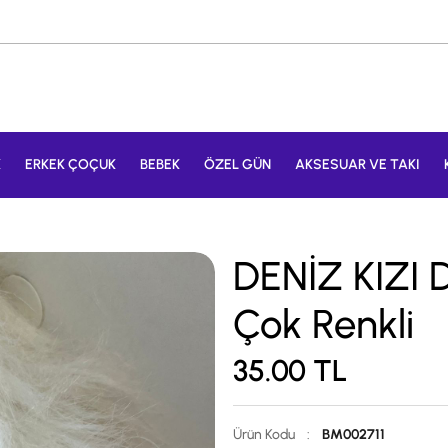
K
ERKEK ÇOÇUK
BEBEK
ÖZEL GÜN
AKSESUAR VE TAKI
DENİZ KIZI 
Çok Renkli
35.00
TL
Ürün Kodu
:
BM002711