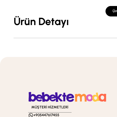
Ür
Ürün Detayı
MÜŞTERİ HİZMETLERİ
+905447617455