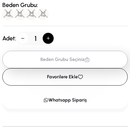
Beden Grubu:
3-4
4-5
5-6
2-3
Yaş
Yaş
Yaş
Yaş
Adet:
Beden Grubu Seçiniz
Favorilere Ekle
Whatsapp Sipariş