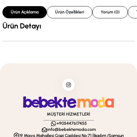
Ürün Açıklama
Ürün Özellikleri
Yorum (0)
Ürün Detayı
MÜŞTERİ HİZMETLERİ
+905447617455
info@bebektemoda.com
19 Mayıs Mahallesi Gazi Caddesi No:71 İlkadım /Samsun