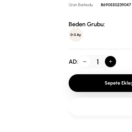
Ürün Barkodu
:
8690550239047
Beden Grubu:
0-3 Ay
AD:
Sepete Ekle