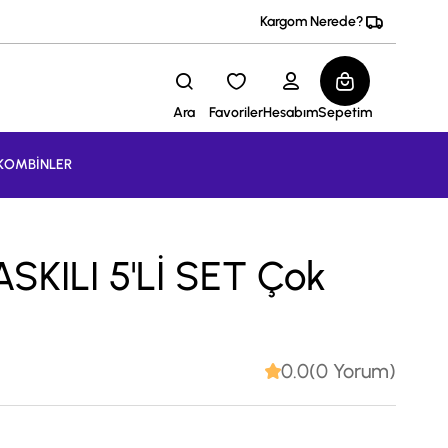
Kargom Nerede?
Ara
Favoriler
Hesabım
Sepetim
KOMBİNLER
KILI 5'Lİ SET Çok
0.0(0 Yorum)