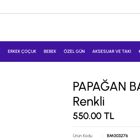
K
ERKEK ÇOÇUK
BEBEK
ÖZEL GÜN
AKSESUAR VE TAKI
PAPAĞAN BAS
Renkli
550.00
TL
Ürün Kodu
:
BM003276