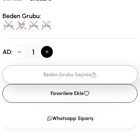
Beden Grubu:
12-18
9-12 Ay
6-9 Ay
3-6 Ay
Ay
AD:
Beden Grubu Seçiniz
Favorilere Ekle
Whatsapp Sipariş