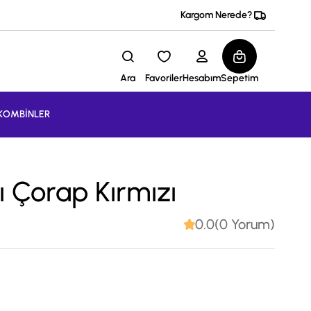
Kargom Nerede?
Ara
Favoriler
Hesabım
Sepetim
KOMBİNLER
tı Çorap Kırmızı
0.0(0 Yorum)