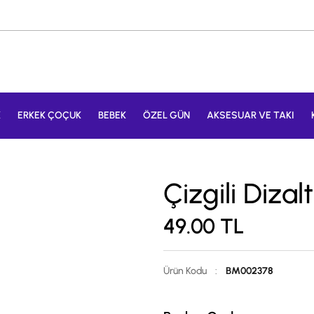
K
ERKEK ÇOÇUK
BEBEK
ÖZEL GÜN
AKSESUAR VE TAKI
Çizgili Dizal
49.00
TL
Ürün Kodu
:
BM002378