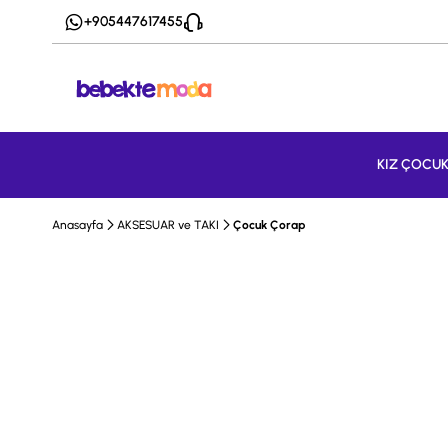
+905447617455
KIZ ÇOCU
Anasayfa
AKSESUAR ve TAKI
Çocuk Çorap
Tükendi