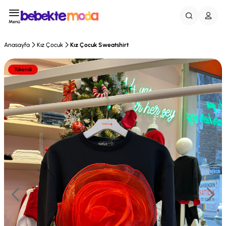
Menü
Anasayfa
Kız Çocuk
Kız Çocuk Sweatshirt
Tükendi