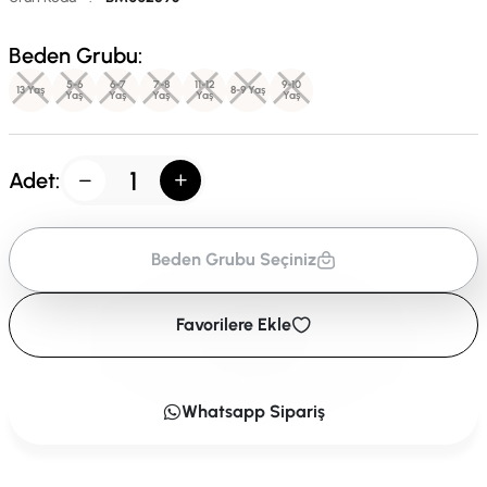
Beden Grubu:
5-6
6-7
7-8
11-12
9-10
13 Yaş
8-9 Yaş
Yaş
Yaş
Yaş
Yaş
Yaş
Adet:
Beden Grubu Seçiniz
Favorilere Ekle
Whatsapp Sipariş