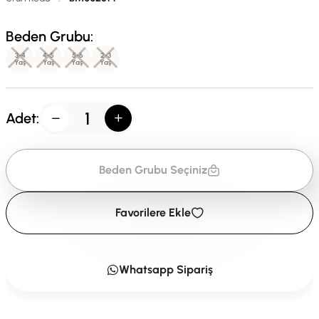
Beden Grubu:
3-4
4-5
5-6
2-3
Yaş
Yaş
Yaş
Yaş
Adet:
Beden Grubu Seçiniz
Favorilere Ekle
Whatsapp Sipariş