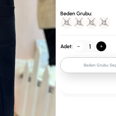
Beden Grubu:
4-5
5-6
6-7
7-8
Yaş
Yaş
Yaş
Yaş
Adet:
Beden Grubu Seç