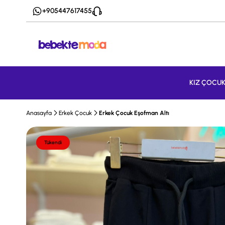
+905447617455
KIZ ÇOCU
Anasayfa
Erkek Çocuk
Erkek Çocuk Eşofman Altı
Tükendi