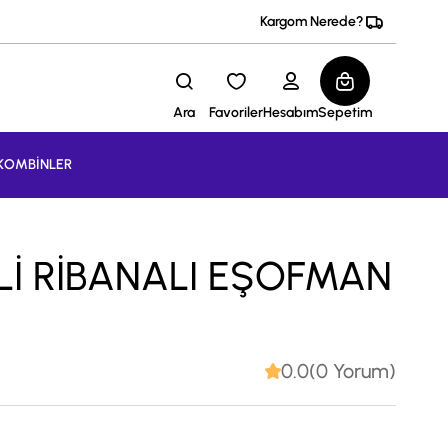
Kargom Nerede?
Ara
Favoriler
Hesabım
Sepetim
KOMBİNLER
KLİ RİBANALI EŞOFMAN
0.0(0 Yorum)