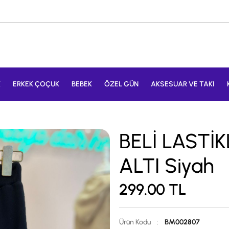
K
ERKEK ÇOÇUK
BEBEK
ÖZEL GÜN
AKSESUAR VE TAKI
BELİ LASTİ
ALTI Siyah
299.00
TL
Ürün Kodu
:
BM002807