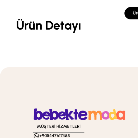
Ür
Ürün Detayı
MÜŞTERİ HİZMETLERİ
+905447617455