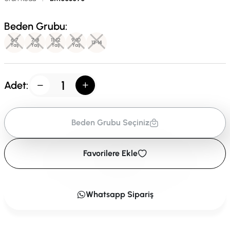
Beden Grubu:
6-7
7-8
11-12
9-10
13-14
Yaş
Yaş
Yaş
Yaş
Adet:
Beden Grubu Seçiniz
Favorilere Ekle
Whatsapp Sipariş