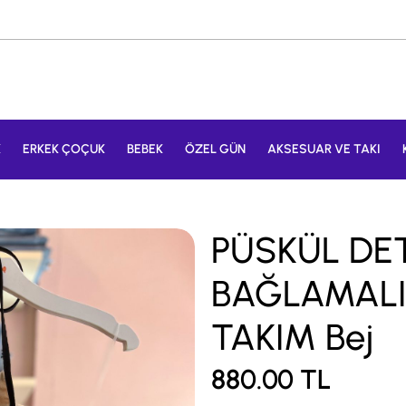
K
ERKEK ÇOÇUK
BEBEK
ÖZEL GÜN
AKSESUAR VE TAKI
PÜSKÜL DE
BAĞLAMALI
TAKIM Bej
880.00
TL