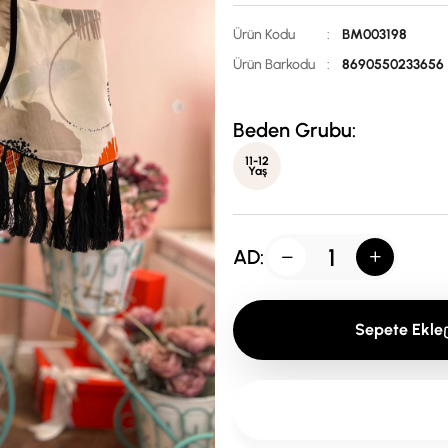
Ürün Kodu
:
BM003198
Ürün Barkodu
:
8690550233656
Beden Grubu:
11-12
Yaş
AD:
Sepete Ekle