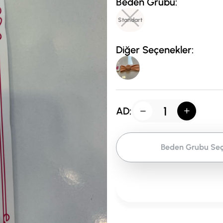
Beden Grubu:
Standart
Diğer Seçenekler:
AD:
Beden Grubu Seç