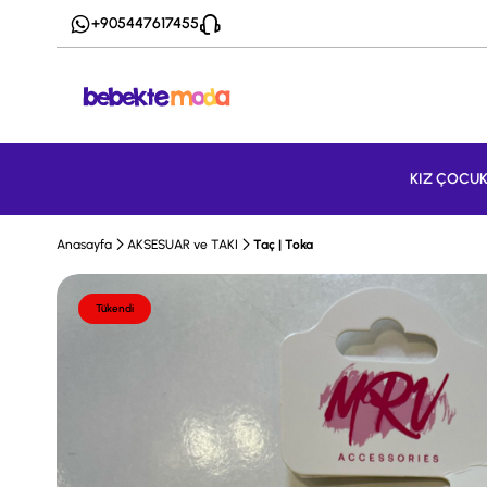
+905447617455
KIZ ÇOCU
Anasayfa
AKSESUAR ve TAKI
Taç | Toka
Tükendi