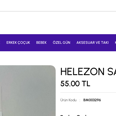
K
ERKEK ÇOÇUK
BEBEK
ÖZEL GÜN
AKSESUAR VE TAKI
HELEZON SA
55.00
TL
Ürün Kodu
:
BM003296