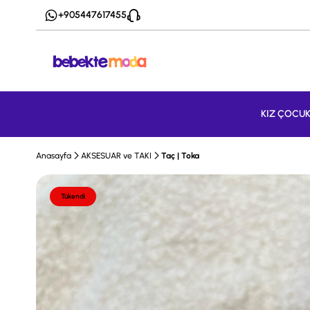
+905447617455
KIZ ÇOCU
Anasayfa
AKSESUAR ve TAKI
Taç | Toka
Tükendi