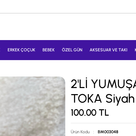
K
ERKEK ÇOÇUK
BEBEK
ÖZEL GÜN
AKSESUAR VE TAKI
2'Lİ YUMU
TOKA Siyah
100.00
TL
Ürün Kodu
:
BM003048